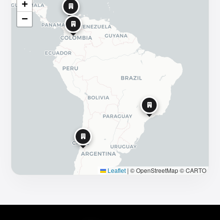
Av. Las Condes 10465, Of. 323, Las Condes
+
+56 9 6451 1776
−
BRASIL
São Paulo
Av. Vital Brasil 305, conjunto 508, Butantã
+55 11 9709 05255
|
© OpenStreetMap © CARTO
Leaflet