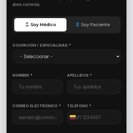
área correcta.
Buscar
Portal Pacientes
Soy Médico
Soy Paciente
Iniciar Sesión
OCUPACIÓN / ESPECIALIDAD *
NOMBRE *
APELLIDOS *
CORREO ELECTRÓNICO *
TELÉFONO *