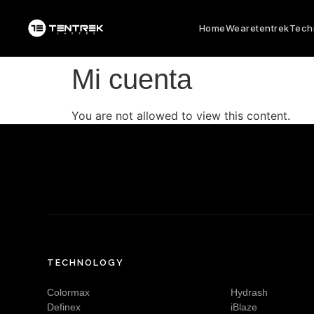
Home
Wearetentrek
Tech
Mi cuenta
You are not allowed to view this content.
TECHNOLOGY
Colormax
Hydrash
Definex
iBlaze