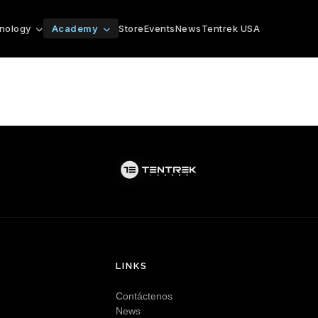
Store
Events
News
Tentrek USA
nology
Academy
LINKS
Contáctenos
News