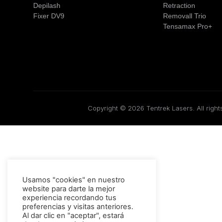
Depilash
Retraction
Fixer DV9
Removall Trio
Tensamax Pro+
Copyright © 2026 Tentrek Lasers. All right
Usamos "cookies" en nuestro
website para darte la mejor
experiencia recordando tus
preferencias y visitas anteriores.
Al dar clic en "aceptar", estará