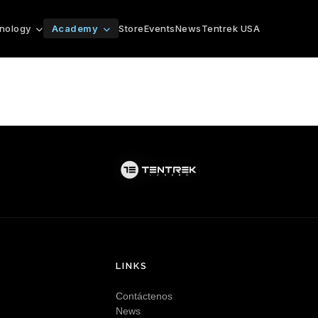
Store
Events
News
Tentrek USA
nology
Academy
LINKS
Contáctenos
News