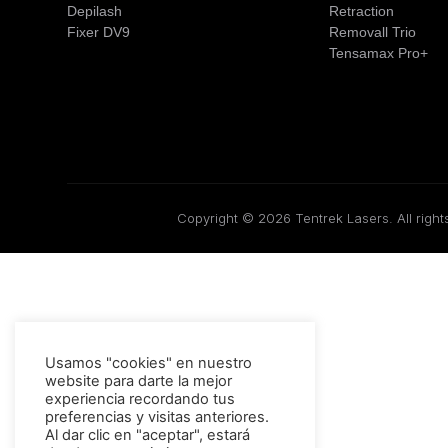
Depilash
Retraction
Fixer DV9
Removall Trio
Tensamax Pro+
Copyright © 2026 Tentrek Lasers. All right
Usamos "cookies" en nuestro
website para darte la mejor
experiencia recordando tus
preferencias y visitas anteriores.
Al dar clic en "aceptar", estará