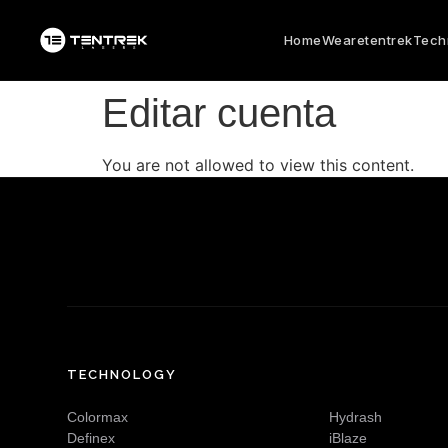
Home
Wearetentrek
Tech
Editar cuenta
You are not allowed to view this content.
TECHNOLOGY
Colormax
Hydrash
Definex
iBlaze