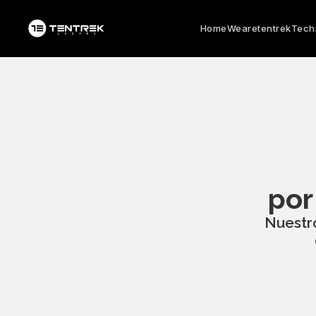
Home
Wearetentrek
Tech
por
Nuestro