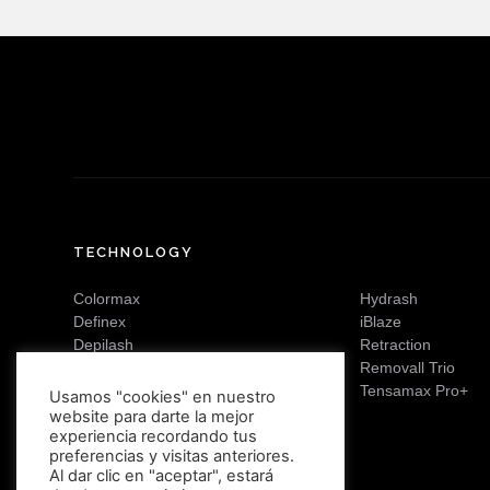
TECHNOLOGY
Colormax
Hydrash
Definex
iBlaze
Depilash
Retraction
Fixer DV9
Removall Trio
Tensamax Pro+
Usamos "cookies" en nuestro
website para darte la mejor
experiencia recordando tus
preferencias y visitas anteriores.
Al dar clic en "aceptar", estará