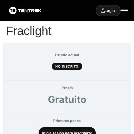
Login
Fraclight
Estado actual
NO INSCRITO
Precio
Gratuito
Primeros pasos
Inicia sesión para inscribirte