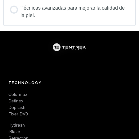
Técnicas avanzadas para mejorar la calidad de
la piel.
TECHNOLOGY
Colormax
Definex
Depilash
Fixer DV9
Hydrash
iBlaze
Retraction